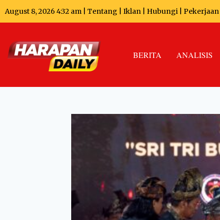
August 8, 2026 4:32 am |
Tentang
|
Iklan
|
Hubungi
|
Pekerjaan
BERITA
ANALISIS