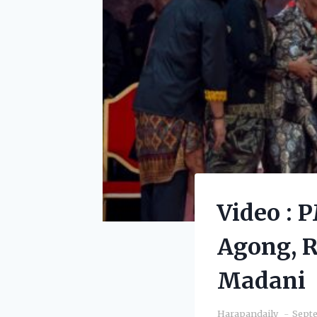
Video :
Agong, 
Madani
Harapandaily
Septe