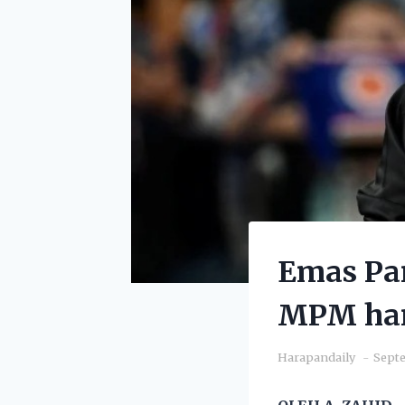
Emas Par
MPM har
Harapandaily
Septe