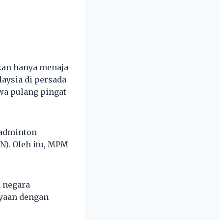
kan hanya menaja
aysia di persada
awa pulang pingat
Badminton
N). Oleh itu, MPM
a negara
ayaan dengan