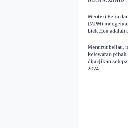
OLEH A. ZAHID
Menteri Belia da
(MPM) mengeluark
Liek Hou adalah 
Menurut beliau, i
kelewatan pihak
dijanjikan selep
2024.