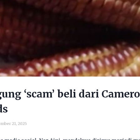
gung ‘scam’ beli dari Camer
ds
mber 21, 2025