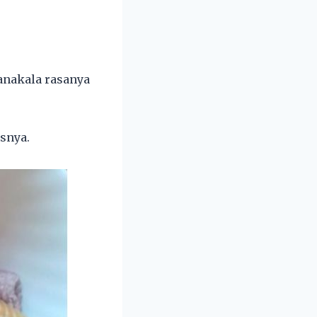
manakala rasanya
isnya.