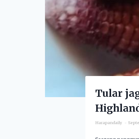
Tular ja
Highlan
Harapandaily
Septe