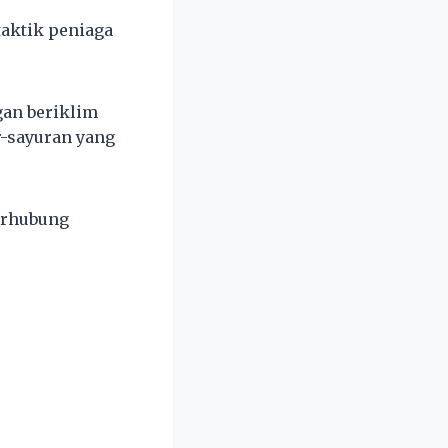
taktik peniaga
an beriklim
r-sayuran yang
erhubung