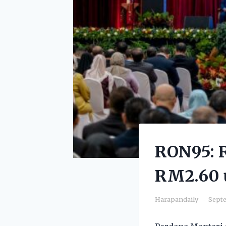
RON95: 
RM2.60 
Harapandaily
Septe