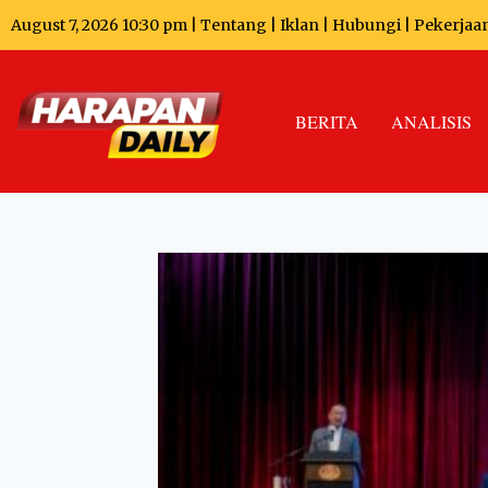
August 7, 2026 10:30 pm |
Tentang
|
Iklan
|
Hubungi
|
Pekerjaa
BERITA
ANALISIS