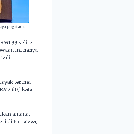
a pagi tadi.
RM1.99 seliter
ewaan ini hanya
 jadi
 layak terima
RM2.60,” kata
aikan amanat
i di Putrajaya,