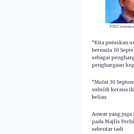
PMX semasa 
“Kita putuskan u
bermula 30 Septe
sebagai pengharg
penghargaan kepa
“Mulai 30 Septem
subsidi kerana i
beliau.
Anwar yang juga
pada Majlis Perh
sebentar tadi.