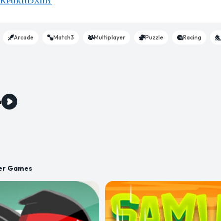
/KKPukfh5XmY