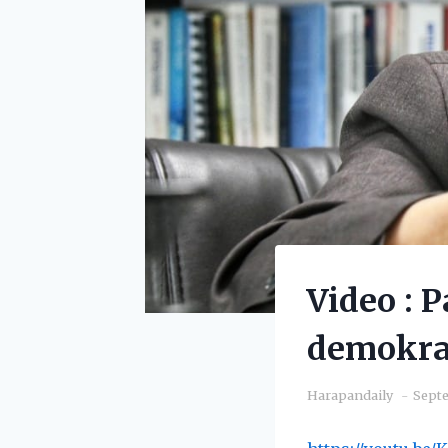
Video : 
demokras
Harapandaily
Septe