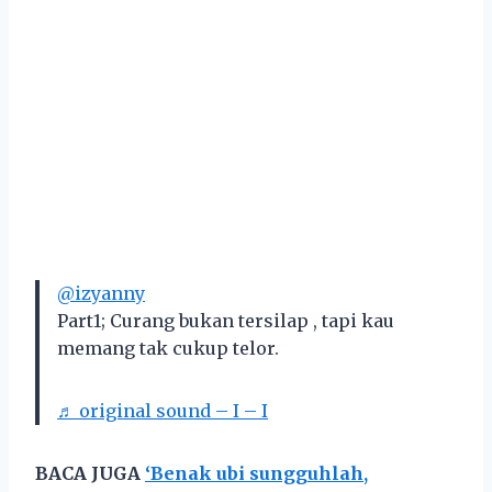
@izyanny
Part1; Curang bukan tersilap , tapi kau
memang tak cukup telor.
♬ original sound – I – I
BACA JUGA
‘Benak ubi sungguhlah,