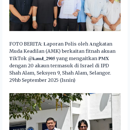
FOTO BERITA: 𝐋aporan Polis oleh 𝐀ngkatan
Muda Keadilan (AMK) berkaitan fitnah akuan
𝐓ikTok @𝐤
𝐚
𝐦
𝐢
𝐥_𝟐𝟗𝟎𝟓 yang mengaitkan 𝐏𝐌𝐗
dengan 20 akaun termasuk di Israel di IPD
Shah Alam, Seksyen 9, Shah Alam, Selangor.
29hb September 2025 (Isnin)