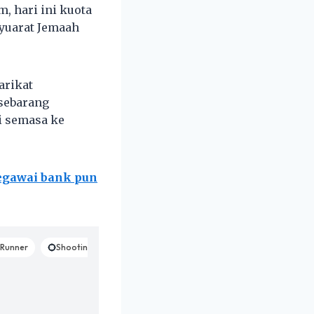
 hari ini kuota
syuarat Jemaah
arikat
 sebarang
i semasa ke
pegawai bank pun