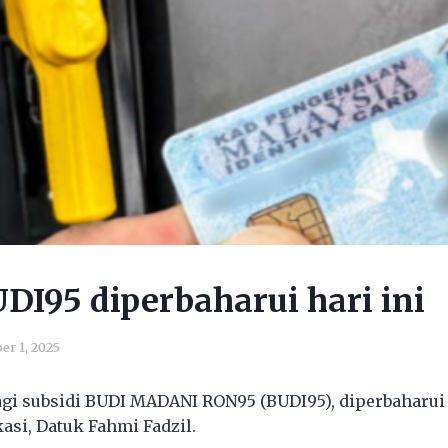
DI95 diperbaharui hari ini
er 1, 2025
agi subsidi BUDI MADANI RON95 (BUDI95), diperbaharui h
si, Datuk Fahmi Fadzil.