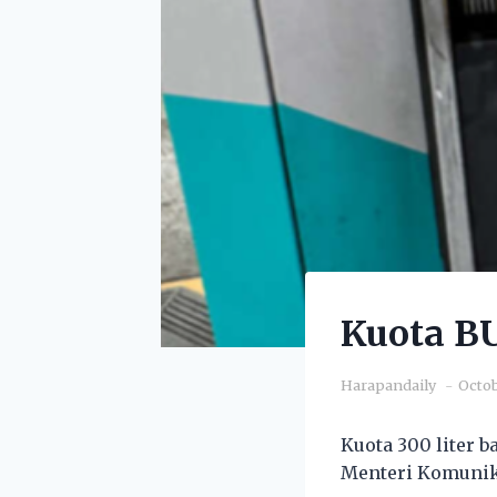
Kuota BU
Harapandaily
Octob
Kuota 300 liter b
Menteri Komunika