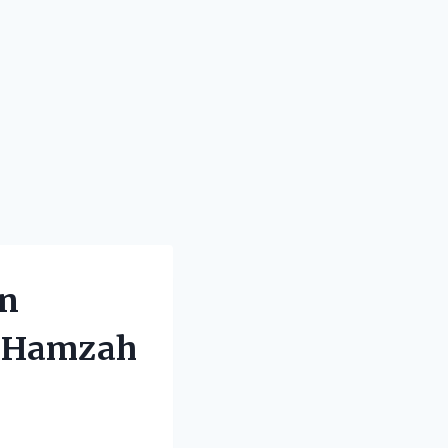
an
m Hamzah