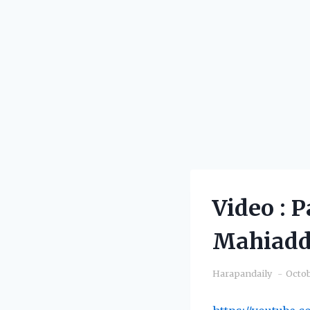
Video : 
Mahiadd
Harapandaily
Octob