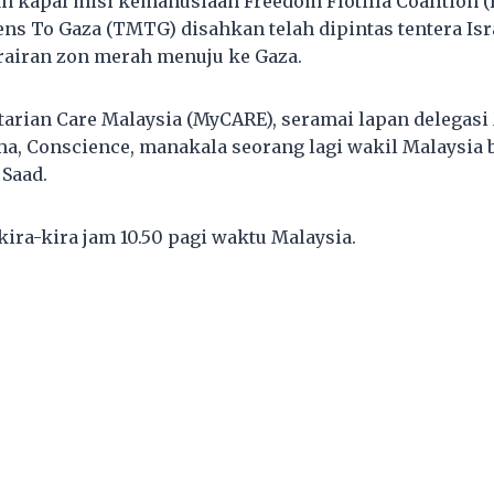
 kapal misi kemanusiaan Freedom Flotilla Coalition (
s To Gaza (TMTG) disahkan telah dipintas tentera Isr
airan zon merah menuju ke Gaza.
rian Care Malaysia (MyCARE), seramai lapan delegasi
ma, Conscience, manakala seorang lagi wakil Malaysia b
Saad.
ira-kira jam 10.50 pagi waktu Malaysia.