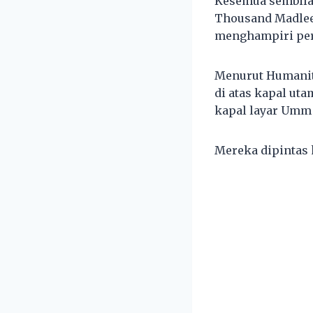
Kesemua sembilan
Thousand Madleen
menghampiri per
Menurut Humanita
di atas kapal uta
kapal layar Umm 
Mereka dipintas k