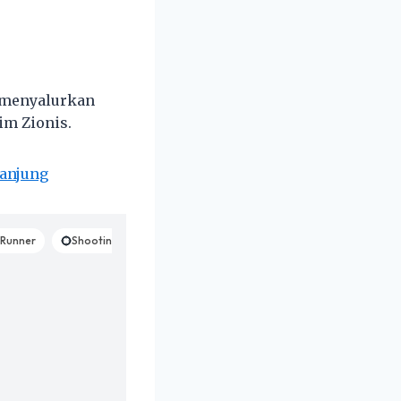
 menyalurkan
im Zionis.
sanjung