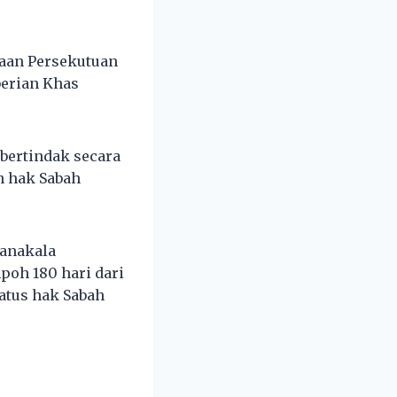
aan Persekutuan
berian Khas
bertindak secara
n hak Sabah
anakala
poh 180 hari dari
atus hak Sabah