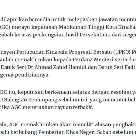
dilaporkan bersedia untuk melepaskan jawatan menteri
AGC) merayu keputusan Mahkamah Tinggi Kota Kinaba
abah ke atas perkongsian hasil Persekutuan dari negeri
nsyen Pertubuhan Kinabalu Progresif Bersatu (UPKO) 
, sudah memaklumkan kepada Perdana Menteri serta du
 Datuk Seri Dr Ahmad Zahid Hamidi dan Datuk Seri Fadil
genai pendiriannya.
PKO itu, keputusan berkenaan selaras dengan resolusi 
 Bahagian Penampang sebelum ini, yang menuntut bel
 jika AGC meneruskan rayuan terbabit.
 lalu, AGC memaklumkan akan meneliti alasan pengh
abalu berhubung Pemberian Khas Negeri Sabah sebelum