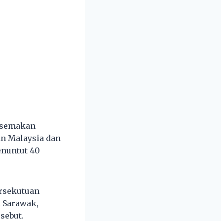
 semakan
n Malaysia dan
enuntut 40
ersekutuan
n Sarawak,
sebut.