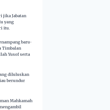
 jika Jabatan
lu yang
 itu.
Penampang baru-
a Timbalan
lah Yusof serta
yang diluluskan
iau berundur
akiman Mahkamah
 mengambil