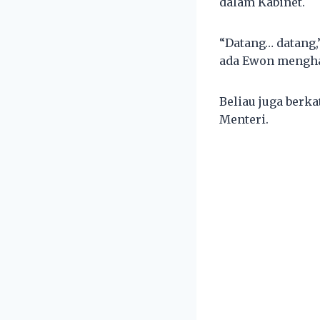
dalam Kabinet.
“Datang… datang,
ada Ewon menghad
Beliau juga berk
Menteri.