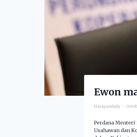
Ewon mas
Harapandaily
Octob
Perdana Menteri
Usahawan dan Ko