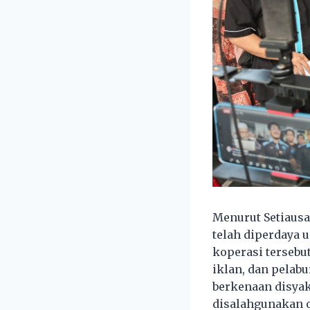
Menurut Setiaus
telah diperdaya 
koperasi tersebu
iklan, dan pela
berkenaan disyak
disalahgunakan o