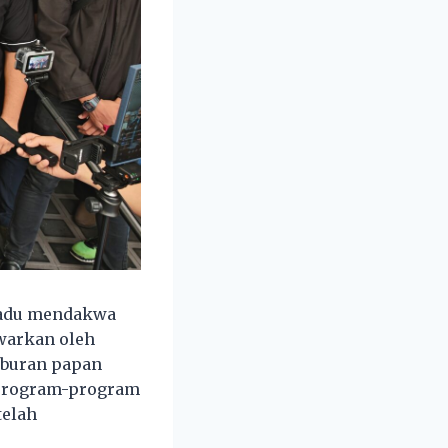
gadu mendakwa
warkan oleh
aburan papan
 program-program
telah