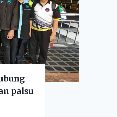
ubung
an palsu