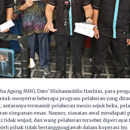
aha Agung MHO, Dato’ Hishamuddin Hashim, para pen
untuk menyertai beberapa program pelaburan yang dita
t, antaranya termasuk pelaburan mesin sejuk beku, pel
buran simpanan emas. Namun, siasatan awal mendapati
i tidak wujud, dan wang pelaburan tersebut dipercayai 
leh pihak tidak bertanggungjawab dalam koperasi itu.