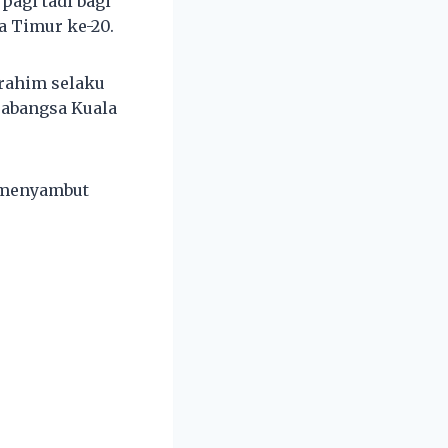
pagi tadi bagi
 Timur ke-20.
brahim selaku
rabangsa Kuala
a menyambut