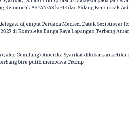
Syarikat, Donald Trump tiba di Malaysia pada jam 9.54 
ng Kemuncak ASEAN-AS ke-13 dan Sidang Kemuncak Asia
delegasi dijemput Perdana Menteri Datuk Seri Anwar I
 2025 di Kompleks Bunga Raya Lapangan Terbang Anta
 (Jalur Gemilang)-Amerika Syarikat dikibarkan ketik
 terbang biru putih membawa Trump.