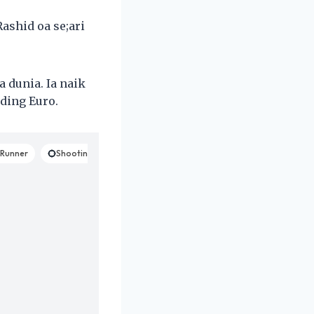
shid oa se;ari
 dunia. Ia naik
nding Euro.