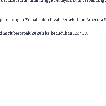
 berturut-turut, nilai Ringgit Malaysia naik berbandin
 pemotongan 25 mata oleh Rizab Persekutuan Amerika S
 Ringgit bertapak kukuh ke kedudukan RM4.18.