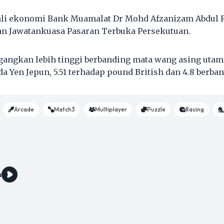
li ekonomi Bank Muamalat Dr Mohd Afzanizam Abdul Ra
n Jawatankuasa Pasaran Terbuka Persekutuan.
agangkan lebih tinggi berbanding mata wang asing utama
a Yen Jepun, 5.51 terhadap pound British dan 4.8 berba