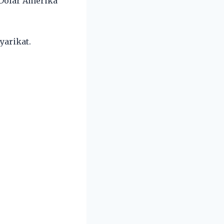
g Dolar Amerika
yarikat.