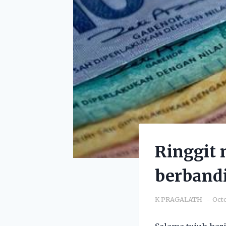
Ringgit 
berband
K PRAGALATH
Octo