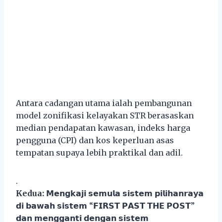
Antara cadangan utama ialah pembangunan
model zonifikasi kelayakan STR berasaskan
median pendapatan kawasan, indeks harga
pengguna (CPI) dan kos keperluan asas
tempatan supaya lebih praktikal dan adil.
.
Kedua:
𝗠𝗲𝗻𝗴𝗸𝗮𝗷𝗶 𝘀𝗲𝗺𝘂𝗹𝗮 𝘀𝗶𝘀𝘁𝗲𝗺 𝗽𝗶𝗹𝗶𝗵𝗮𝗻𝗿𝗮𝘆𝗮
𝗱𝗶 𝗯𝗮𝘄𝗮𝗵 𝘀𝗶𝘀𝘁𝗲𝗺 “𝗙𝗜𝗥𝗦𝗧 𝗣𝗔𝗦𝗧 𝗧𝗛𝗘 𝗣𝗢𝗦𝗧”
𝗱𝗮𝗻 𝗺𝗲𝗻𝗴𝗴𝗮𝗻𝘁𝗶 𝗱𝗲𝗻𝗴𝗮𝗻 𝘀𝗶𝘀𝘁𝗲𝗺