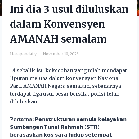
Ini dia 3 usul diluluskan
dalam Konvensyen
AMANAH semalam
Harapandaily
November 10, 2025
Di sebalik isu kekecohan yang telah mendapat
liputan meluas dalam konvensyen Nasional
Parti AMANAH Negara semalam, sebenarnya
terdapat tiga usul besar bersifat polisi telah
diluluskan.
Pertama:
𝗣𝗲𝗻𝘀𝘁𝗿𝘂𝗸𝘁𝘂𝗿𝗮𝗻 𝘀𝗲𝗺𝘂𝗹𝗮 𝗸𝗲𝗹𝗮𝘆𝗮𝗸𝗮𝗻
𝗦𝘂𝗺𝗯𝗮𝗻𝗴𝗮𝗻 𝗧𝘂𝗻𝗮𝗶 𝗥𝗮𝗵𝗺𝗮𝗵 (𝗦𝗧𝗥)
𝗯𝗲𝗿𝗮𝘀𝗮𝘀𝗸𝗮𝗻 𝗸𝗼𝘀 𝘀𝗮𝗿𝗮 𝗵𝗶𝗱𝘂𝗽 𝘀𝗲𝘁𝗲𝗺𝗽𝗮𝘁