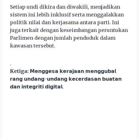
Setiap undi dikira dan diwakili, menjadikan
sistem ini lebih inklusif serta menggalakkan
politik nilai dan kerjasama antara parti. Ini
juga terkait dengan keseimbangan peruntukan
Parlimen dengan jumlah penduduk dalam
kawasan tersebut.
.
Ketiga:
𝗠𝗲𝗻𝗴𝗴𝗲𝘀𝗮 𝗸𝗲𝗿𝗮𝗷𝗮𝗮𝗻 𝗺𝗲𝗻𝗴𝗴𝘂𝗯𝗮𝗹
𝗿𝗮𝗻𝗴 𝘂𝗻𝗱𝗮𝗻𝗴-𝘂𝗻𝗱𝗮𝗻𝗴 𝗸𝗲𝗰𝗲𝗿𝗱𝗮𝘀𝗮𝗻 𝗯𝘂𝗮𝘁𝗮𝗻
𝗱𝗮𝗻 𝗶𝗻𝘁𝗲𝗴𝗿𝗶𝘁𝗶 𝗱𝗶𝗴𝗶𝘁𝗮𝗹.