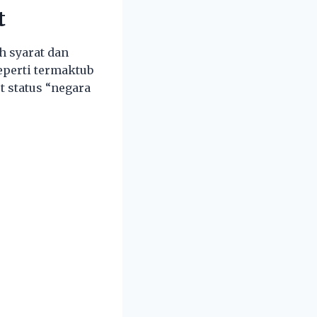
t
h syarat dan
perti termaktub
t status “negara