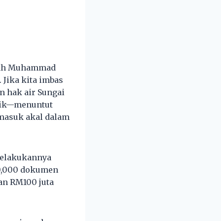
edah Muhammad
 Jika kita imbas
n hak air Sungai
atik—menuntut
masuk akal dalam
 melakukannya
20,000 dokumen
an RM100 juta