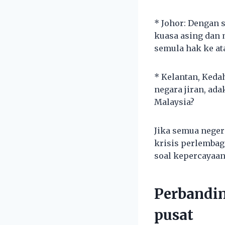
* Johor: Dengan 
kuasa asing dan
semula hak ke at
* Kelantan, Ked
negara jiran, ad
Malaysia?
Jika semua neger
krisis perlembaga
soal kepercayaan
Perbandin
pusat