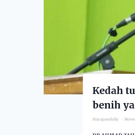
Kedah tu
benih ya
Harapandaily
Novem