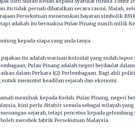
ajak oleh Sultan Kedah kepada Syarikat Hindia Timur I
an itu tidak pernah dibatalkan secara rasmi. Malah, sel
rajaan Persekutuan meneruskan bayaran simbolik RM1
tapi adakah itu bermakna Pulau Pinang masih milik K
ntung kepada siapa yang anda tanya.
, pajakan itu adalah warisan kolonial yang sudah lupus 
embagaan, Pulau Pinang adalah negeri berdaulat dala
aikan dalam Perkara 1(2) Perlembagaan. Bagi ahli politi
g untuk menuntut keadilan sejarah dan ekonomi.
mah memihak kepada Kedah. Pulau Pinang, negeri ber
ysia, kini perlu ditafsir semula sebagai wilayah yang 
menangan sejarah, tetapi pencetus kepada gelombang 
boleh merobek fabrik Persekutuan Malaysia.