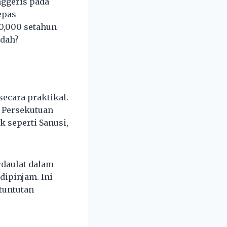
nggeris pada
epas
0,000 setahun
edah?
secara praktikal.
m Persekutuan
k seperti Sanusi,
daulat dalam
dipinjam. Ini
tuntutan