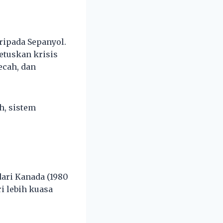
ripada Sepanyol.
etuskan krisis
ecah, dan
h, sistem
ari Kanada (1980
i lebih kuasa