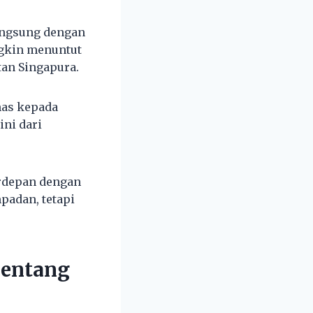
langsung dengan
ngkin menuntut
an Singapura.
mas kepada
ini dari
erdepan dengan
mpadan, tetapi
nentang