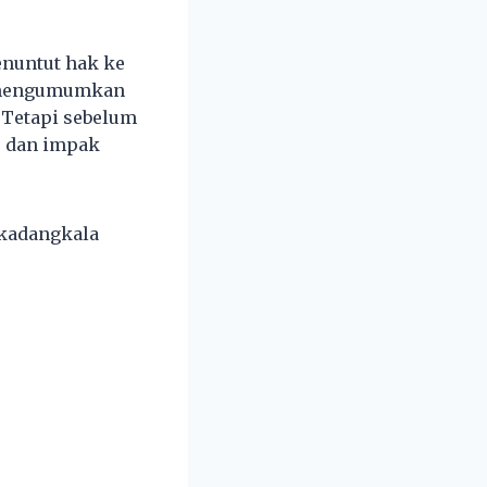
enuntut hak ke
h mengumumkan
 Tetapi sebelum
k, dan impak
 kadangkala