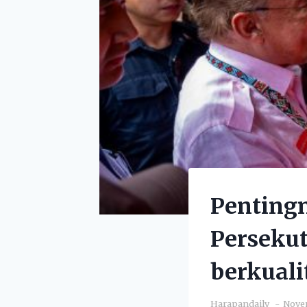
Penting
Persekut
berkuali
Harapandaily
Novem