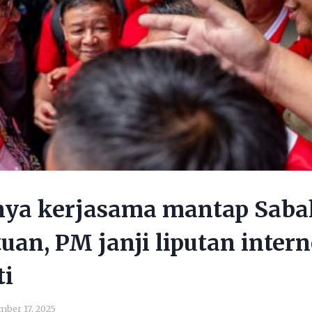
nya kerjasama mantap Sab
uan, PM janji liputan intern
ti
ber 17, 2025