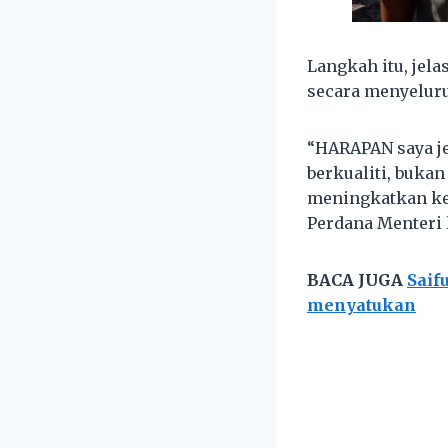
Langkah itu, jela
secara menyeluru
“HARAPAN saya je
berkualiti, buka
meningkatkan ke
Perdana Menteri l
BACA JUGA
Saif
menyatukan