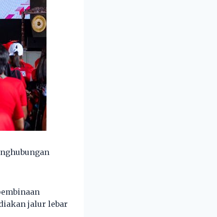
linghubungan
 pembinaan
iakan jalur lebar