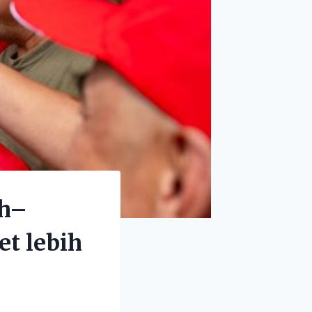
ah–
et lebih