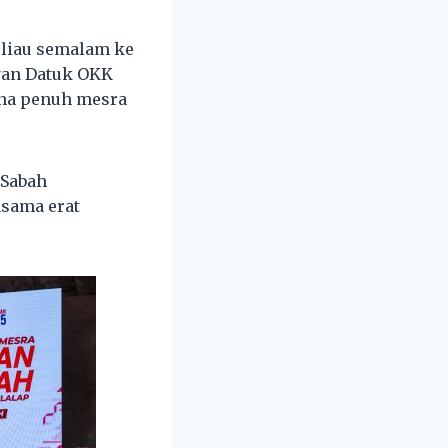
eliau semalam ke
wan Datuk OKK
ana penuh mesra
 Sabah
asama erat