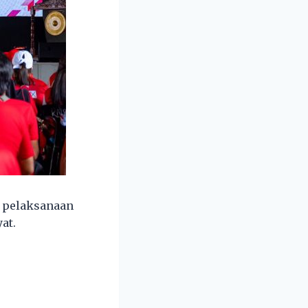
n pelaksanaan
at.