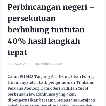
Perbincangan negeri –
persekutuan
berhubung tuntutan
40% hasil langkah
tepat
K PRAGALATH
November 22, 2025
Calon PH N22 Tanjung Aru Datuk Chan Foong
Hin menyambut baik pengumuman Timbalan
Perdana Menteri Datuk Seri Fadillah Yusof
berkenaan jawatankuasa yang akan
dipengerusikan bersama Setiausaha Kerajaan
Sabah Datuk Seri Panglima Safar Untong dan