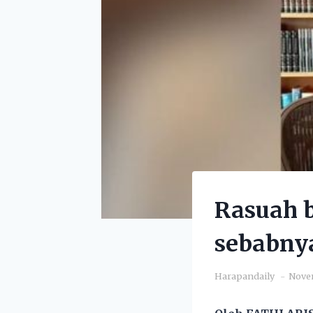
Rasuah 
sebabnya
Harapandaily
Novem