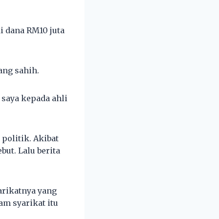
i dana RM10 juta
ang sahih.
 saya kepada ahli
olitik. Akibat
ut. Lalu berita
arikatnya yang
am syarikat itu