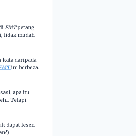
 di
FMT
petang
i, tidak mudah-
-kata daripada
FMT
ini berbeza.
sasi, apa itu
ehi. Tetapi
uk dapat lesen
an?)