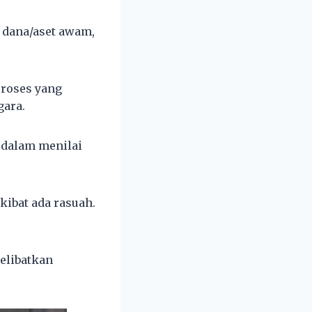
 dana/aset awam,
proses yang
gara.
f dalam menilai
akibat ada rasuah.
melibatkan