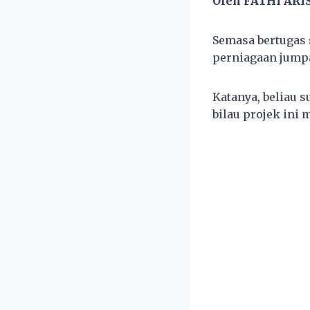
Oleh FATHI AR
Semasa bertugas 
perniagaan jumpa
Katanya, beliau s
bilau projek ini