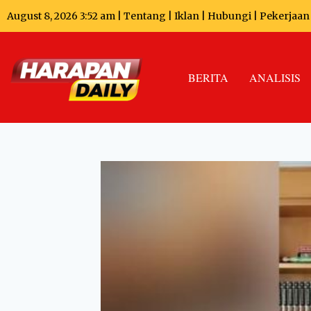
August 8, 2026 3:52 am |
Tentang
|
Iklan
|
Hubungi
|
Pekerjaan
BERITA
ANALISIS