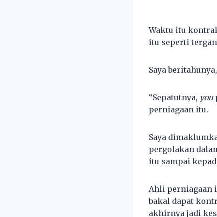
Waktu itu kontra
itu seperti terga
Saya beritahunya
“Sepatutnya,
you
perniagaan itu.
Saya dimaklumka
pergolakan dalam
itu sampai kepa
Ahli perniagaan 
bakal dapat kontr
akhirnya jadi ke