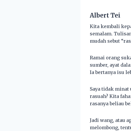
Albert Tei
Kita kembali kepa
semalam. Tulisan
mudah sebut “ras
Ramai orang suka
sumber, ayat dal
Ia bertanya isu le
Saya tidak minat 
rasuah? Kita faha
rasanya beliau b
Jadi wang, atau a
melombong, tentun