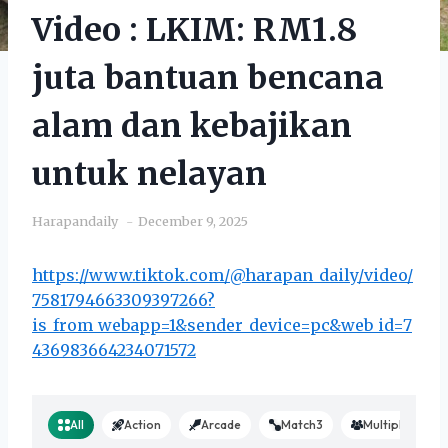
Video : LKIM: RM1.8
juta bantuan bencana
alam dan kebajikan
untuk nelayan
Harapandaily
December 9, 2025
https://www.tiktok.com/@harapan_daily/video/
7581794663309397266?
is_from_webapp=1&sender_device=pc&web_id=7
436983664234071572