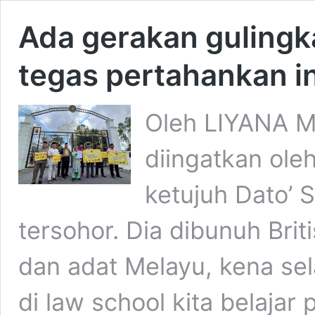
Ada gerakan gulingk
tegas pertahankan in
Oleh LIYANA M
diingatkan ole
ketujuh Dato’ 
tersohor. Dia dibunuh Bri
dan adat Melayu, kena sela
di law school kita belajar 