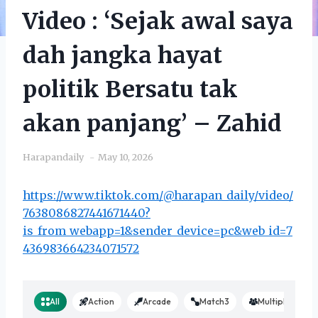
Video : ‘Sejak awal saya
dah jangka hayat
politik Bersatu tak
akan panjang’ – Zahid
Harapandaily
May 10, 2026
https://www.tiktok.com/@harapan_daily/video/
7638086827441671440?
is_from_webapp=1&sender_device=pc&web_id=7
436983664234071572