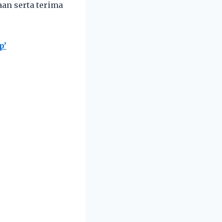
an serta terima
p’