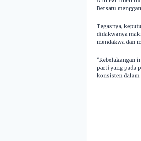
Ahli Parlimen Hu
Bersatu menggan
Tegasnya, keputu
didakwanya makin
mendakwa dan m
“Kebelakangan in
parti yang pada 
konsisten dalam