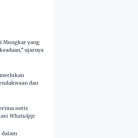
i Mungkar yang
keadaan,” ujarnya
emerlukan
 pendakwaan dan
erima notis
kasi
WhatsApp.
n dalam