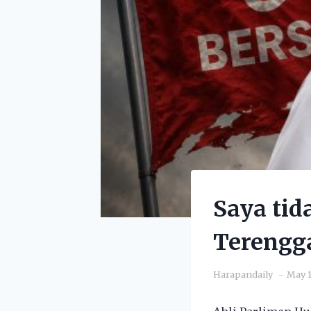
Saya tid
Terengg
Harapandaily
May 1