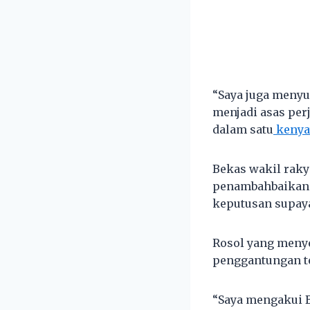
“Saya juga meny
menjadi asas per
dalam satu
kenya
Bekas wakil raky
penambahbaikan d
keputusan supaya
Rosol yang menye
penggantungan te
“Saya mengakui 