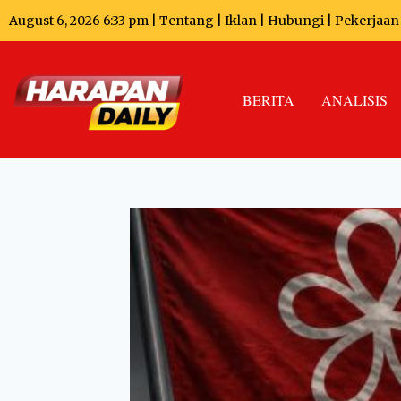
August 6, 2026 6:33 pm |
Tentang
|
Iklan
|
Hubungi
|
Pekerjaan
BERITA
ANALISIS