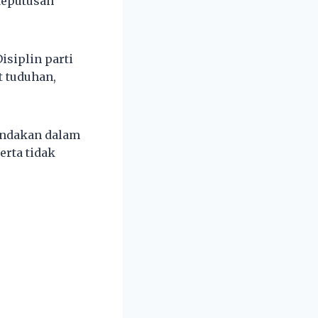
keputusan
siplin parti
t tuduhan,
tindakan dalam
erta tidak