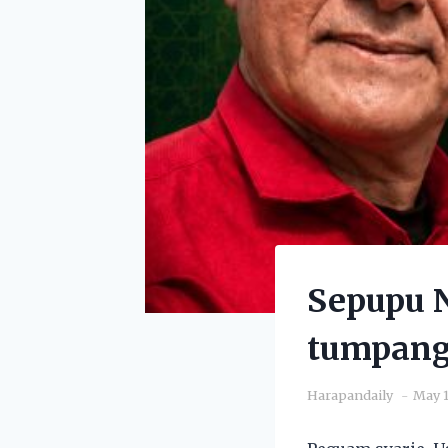
Sepupu 
tumpang 
Harapandaily
May 1