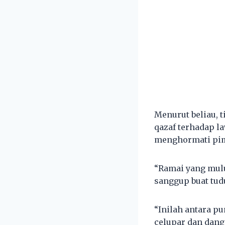
Menurut beliau, 
qazaf terhadap l
menghormati pimp
“Ramai yang mulu
sanggup buat tud
“Inilah antara p
celupar dan dang