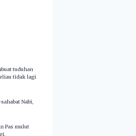
mbuat tuduhan
iau tidak lagi
sahabat Nabi,
an Pas mulut
gi.