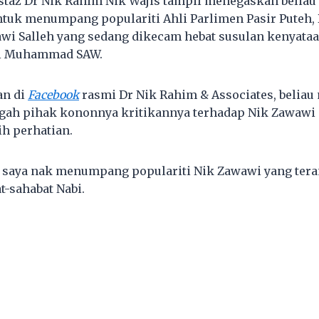
staz Dr Nik Rahim Nik Wajis tampil menegaskan beliau
ntuk menumpang populariti Ahli Parlimen Pasir Puteh,
 Salleh yang sedang dikecam hebat susulan kenyataa
bi Muhammad SAW.
an di
Facebook
rasmi Dr Nik Rahim & Associates, beliau
gah pihak kononnya kritikannya terhadap Nik Zawawi 
h perhatian.
a saya nak menumpang populariti Nik Zawawi yang ter
-sahabat Nabi.