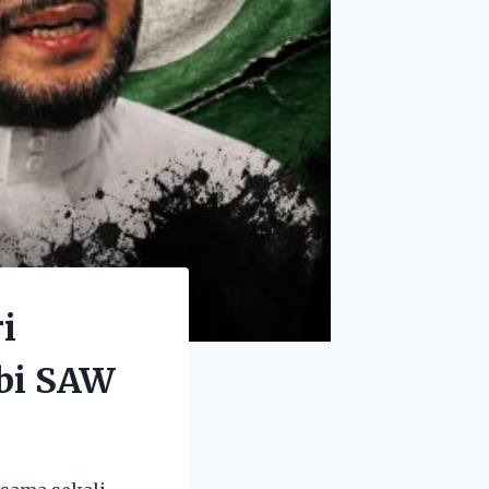
i
abi SAW