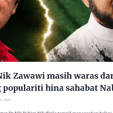
Nik Zawawi masih waras dar
populariti hina sahabat N
4, 2026