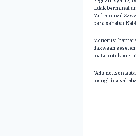
Peguam syarie, U
tidak berminat u
Muhammad Zawawi
para sahabat Na
Menerusi hantar
dakwaan seseten
mata untuk merai
“Ada netizen kat
menghina sahabat