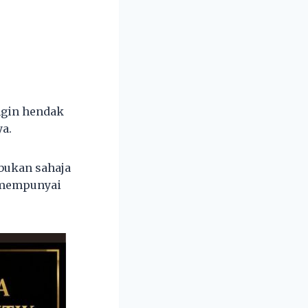
ingin hendak
a.
bukan sahaja
a mempunyai