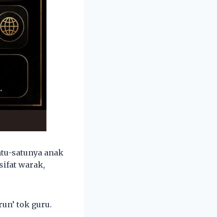
tu-satunya anak
ifat warak,
un’ tok guru.