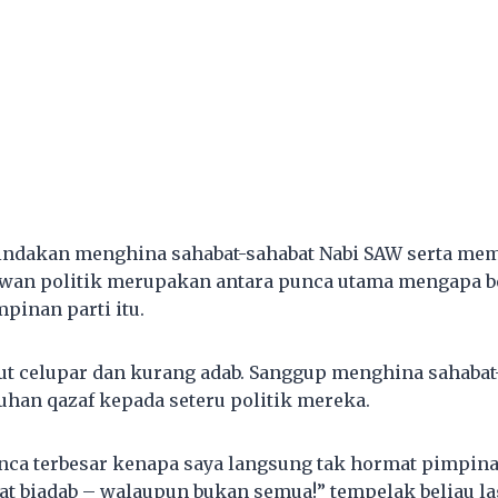
tindakan menghina sahabat-sahabat Nabi SAW serta me
awan politik merupakan antara punca utama mengapa bel
inan parti itu.
t celupar dan kurang adab. Sanggup menghina sahabat-
uhan qazaf kepada seteru politik mereka.
unca terbesar kenapa saya langsung tak hormat pimpin
at biadab – walaupun bukan semua!” tempelak beliau la