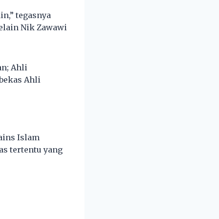
in,” tegasnya
selain Nik Zawawi
n; Ahli
bekas Ahli
ains Islam
s tertentu yang