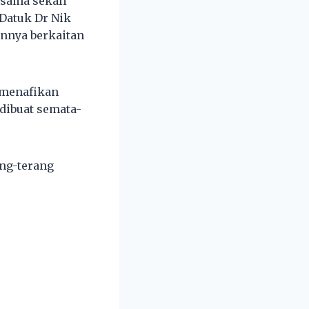
 sama sekali
 Datuk Dr Nik
nnya berkaitan
 menafikan
dibuat semata-
ang-terang