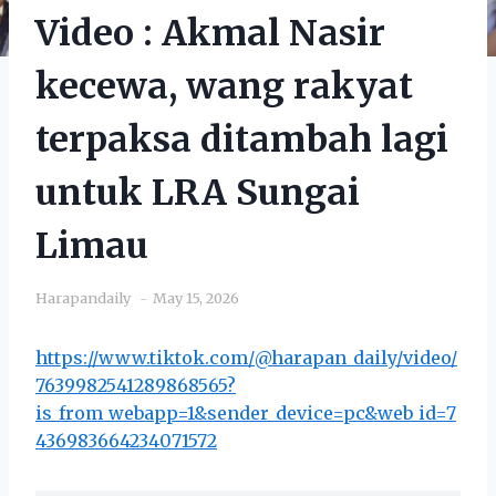
Video : Akmal Nasir
kecewa, wang rakyat
terpaksa ditambah lagi
untuk LRA Sungai
Limau
Harapandaily
May 15, 2026
https://www.tiktok.com/@harapan_daily/video/
7639982541289868565?
is_from_webapp=1&sender_device=pc&web_id=7
436983664234071572