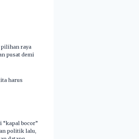
pilihan raya
an pusat demi
ita harus
i “kapal bocor”
n politik lalu,
an datang.