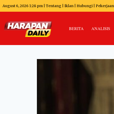
August 6, 2026 1:28 pm |
Tentang
|
Iklan
|
Hubungi
|
Pekerjaan
BERITA
ANALISIS