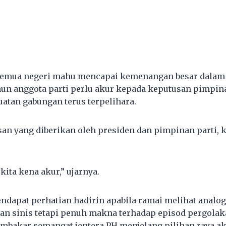
 semua negeri mahu mencapai kemenangan besar dalam 
un anggota parti perlu akur kepada keputusan pimpin
tan gabungan terus terpelihara.
san yang diberikan oleh presiden dan pimpinan parti, k
 kita kena akur,” ujarnya.
ndapat perhatian hadirin apabila ramai melihat analog
ran sinis tetapi penuh makna terhadap episod pergolaka
embakar semangat jentera PH menjelang pilihan raya ak