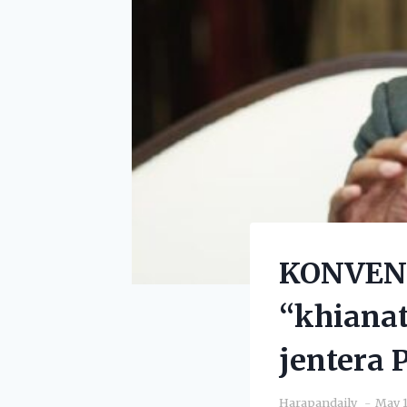
KONVENS
“khianat
jentera 
Harapandaily
May 1