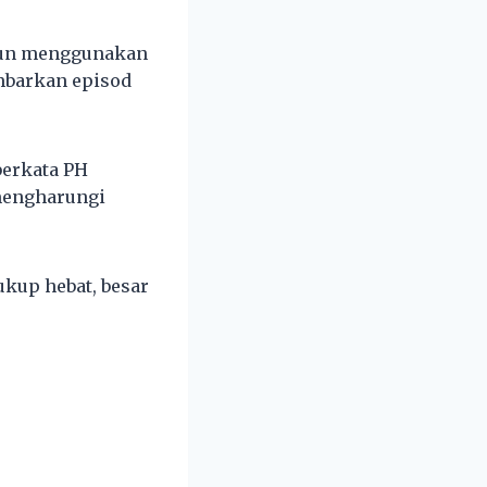
arun menggunakan
ambarkan episod
berkata PH
 mengharungi
ukup hebat, besar