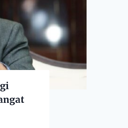
gi
angat