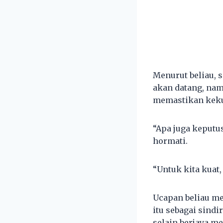
Menurut beliau,
akan datang, nam
memastikan kekua
“Apa juga keputu
hormati.
“Untuk kita kuat,
Ucapan beliau me
itu sebagai sindi
selain berjaya m