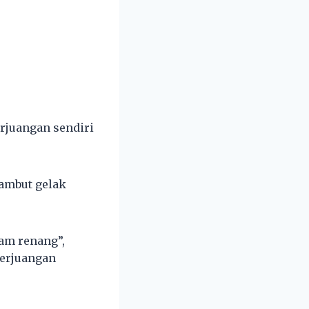
rjuangan sendiri
sambut gelak
lam renang”,
perjuangan