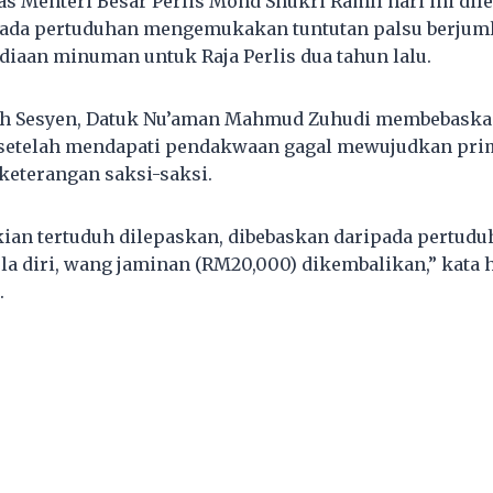
s Menteri Besar Perlis Mohd Shukri Ramli hari ini dil
pada pertuduhan mengemukakan tuntutan palsu berjuml
iaan minuman untuk Raja Perlis dua tahun lalu.
 Sesyen, Datuk Nu’aman Mahmud Zuhudi membebaska
 setelah mendapati pendakwaan gagal mewujudkan prim
 keterangan saksi-saksi.
ian tertuduh dilepaskan, dibebaskan daripada pertudu
a diri, wang jaminan (RM20,000) dikembalikan,” kata
.