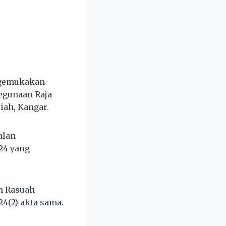
engemukakan
egunaan Raja
iah, Kangar.
alan
024 yang
n Rasuah
4(2) akta sama.