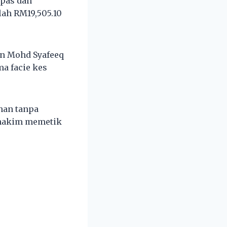
epas dan
ah RM19,505.10
n Mohd Syafeeq
a facie kes
han tanpa
 hakim memetik