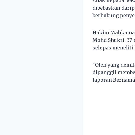
Anak kepada beka
dibebaskan dari
berhubung penyed
Hakim Mahkamah
Mohd Shukri, 37,
selepas meneliti
“Oleh yang demik
dipanggil membel
laporan Bernama