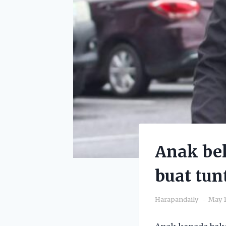
Anak bek
buat tun
Harapandaily
May 1