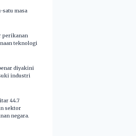
-satu masa
r perikanan
unaan teknologi
enar diyakini
uki industri
tar 44.7
an sektor
nan negara.