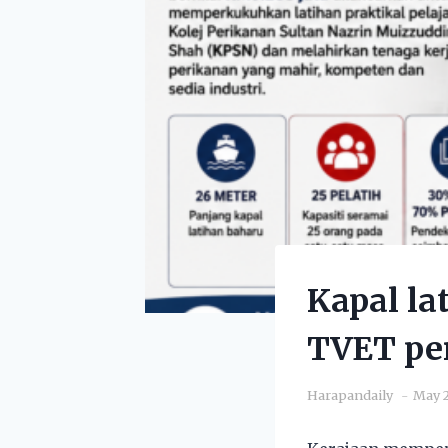
Kapal la
TVET pe
Harapandaily
May 2