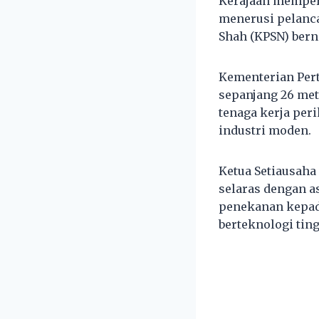
Kerajaan memper
menerusi pelanca
Shah (KPSN) berni
Kementerian Pert
sepanjang 26 met
tenaga kerja pe
industri moden.
Ketua Setiausaha
selaras dengan a
penekanan kepad
berteknologi ting