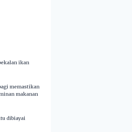
bekalan ikan
 bagi memastikan
jaminan makanan
tu dibiayai