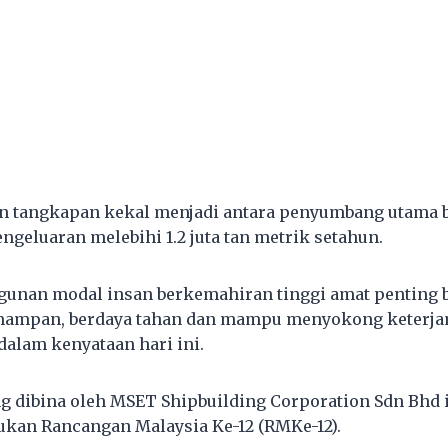
an tangkapan kekal menjadi antara penyumbang utama 
ngeluaran melebihi 1.2 juta tan metrik setahun.
ngunan modal insan berkemahiran tinggi amat penting
s mampan, berdaya tahan dan mampu menyokong keter
dalam kenyataan hari ini.
ng dibina oleh MSET Shipbuilding Corporation Sdn Bhd i
kan Rancangan Malaysia Ke-12 (RMKe-12).