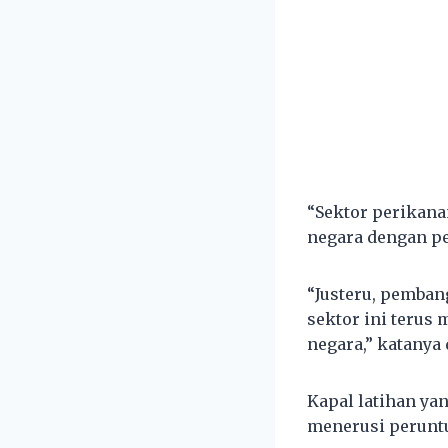
“Sektor perikan
negara dengan pe
“Justeru, pemba
sektor ini teru
negara,” katanya 
Kapal latihan ya
menerusi peruntu