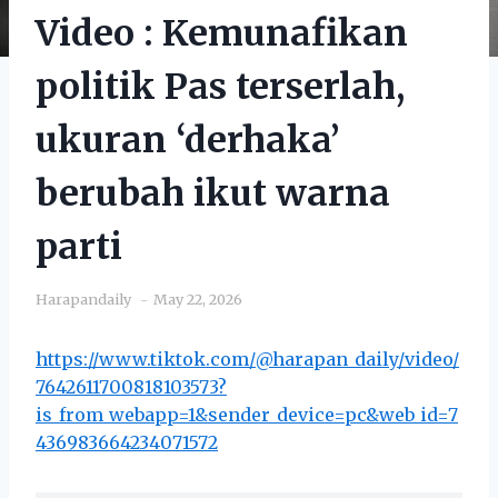
Video : Kemunafikan
politik Pas terserlah,
ukuran ‘derhaka’
berubah ikut warna
parti
Harapandaily
May 22, 2026
https://www.tiktok.com/@harapan_daily/video/
7642611700818103573?
is_from_webapp=1&sender_device=pc&web_id=7
436983664234071572