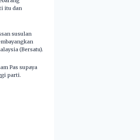
ebarang
i itu dan
ssan susulan
 membayangkan
laysia (Bersatu).
lam Pas supaya
i parti.