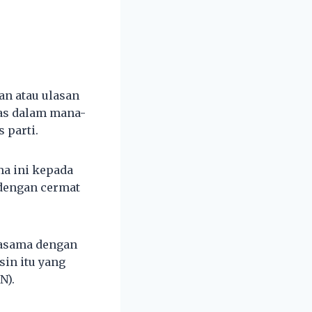
an atau ulasan
as dalam mana-
 parti.
a ini kepada
dengan cermat
jasama dengan
sin itu yang
N).