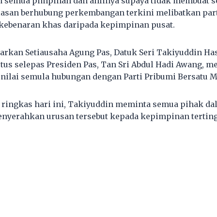
 semua pimpinan dan ahlinya supaya tidak membuat s
lasan berhubung perkembangan terkini melibatkan part
kebenaran khas daripada kepimpinan pusat.
uarkan Setiausaha Agung Pas, Datuk Seri Takiyuddin Ha
etus selepas Presiden Pas, Tan Sri Abdul Hadi Awang,
nilai semula hubungan dengan Parti Pribumi Bersatu Ma
ringkas hari ini, Takiyuddin meminta semua pihak da
nyerahkan urusan tersebut kepada kepimpinan tertingg