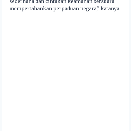
sederhana dan cintakan keamanan bersuara
mempertahankan perpaduan negara,” katanya.