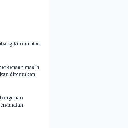
ubang Kerian atau
 berkenaan masih
akan ditentukan
k bangunan
 penamatan