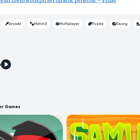
gan filem Konspirasi ditarik penerbit – Finas