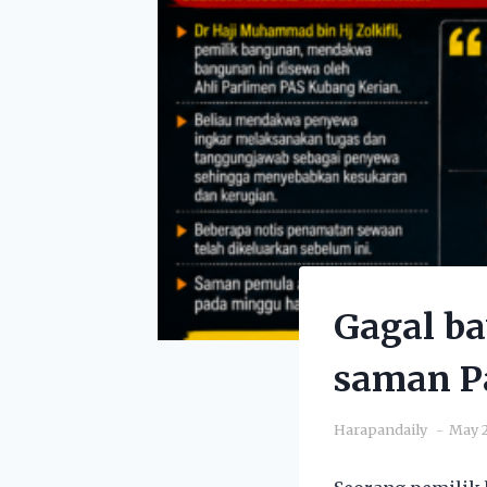
Gagal b
saman P
Harapandaily
May 2