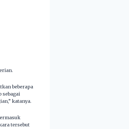
erian.
atkan beberapa
 sebagai
an,” katanya.
 termasuk
ara tersebut