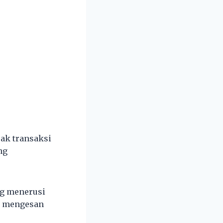
ak transaksi
ng
g menerusi
a mengesan