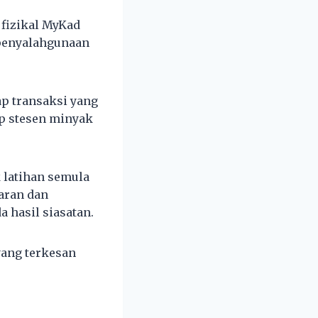
 fizikal MyKad
 penyalahgunaan
ap transaksi yang
ap stesen minyak
 latihan semula
aran dan
 hasil siasatan.
ang terkesan