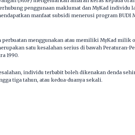
angan (MoF) mengeluarkan amaran keras kepada oran
berhubung penggunaan maklumat dan MyKad individu la
mendapatkan manfaat subsidi menerusi program BUDI
perbuatan menggunakan atau memiliki MyKad milik or
erupakan satu kesalahan serius di bawah Peraturan-Pe
ra 1990.
kesalahan, individu terbabit boleh dikenakan denda se
ngga tiga tahun, atau kedua-duanya sekali.