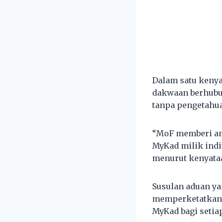
Dalam satu kenya
dakwaan berhubu
tanpa pengetahua
“MoF memberi am
MyKad milik indi
menurut kenyataa
Susulan aduan ya
memperketatkan 
MyKad bagi setia