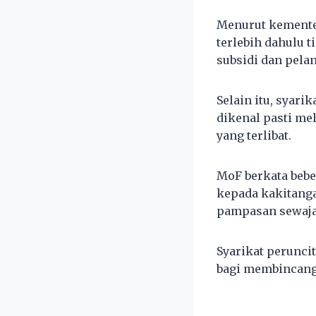
Menurut kementer
terlebih dahulu
subsidi dan pela
Selain itu, syar
dikenal pasti me
yang terlibat.
MoF berkata bebe
kepada kakitang
pampasan sewajar
Syarikat perunc
bagi membincangk