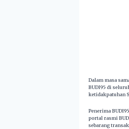
Dalam masa sama
BUDI95 di seluru
ketidakpatuhan S
Penerima BUDI95
portal rasmi BU
sebarang transak