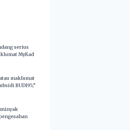
ndang serius
aklumat MyKad
atau maklumat
ubsidi BUDI95,”
t minyak
 pengesahan