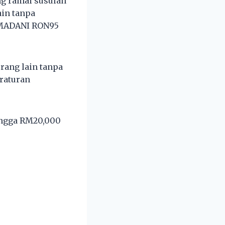
g ramai susulan
in tanpa
 MADANI RON95
ang lain tanpa
raturan
hingga RM20,000