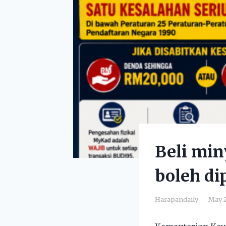
Beli mi
boleh di
Harapandaily
May 2