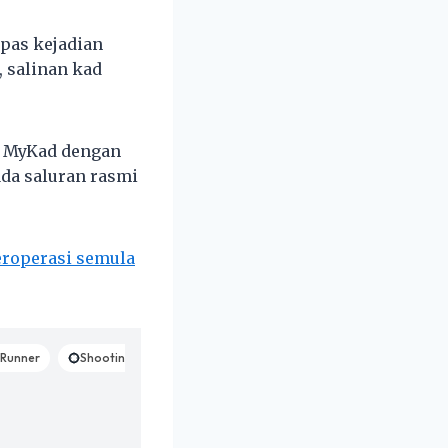
epas kejadian
 salinan kad
t MyKad dengan
da saluran rasmi
beroperasi semula