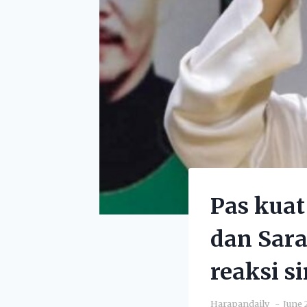
Pas kuat
dan Sar
reaksi si
Harapandaily
June 