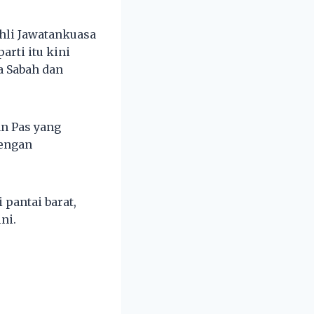
hli Jawatankuasa
rti itu kini
a Sabah dan
an Pas yang
dengan
 pantai barat,
ni.