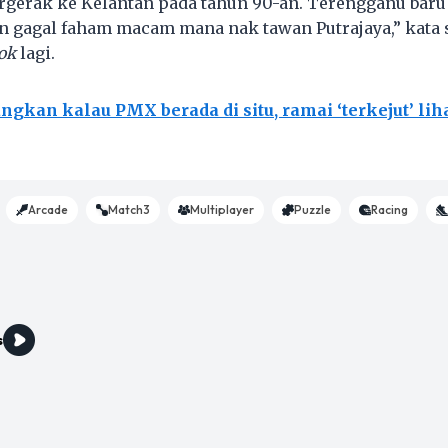
ergerak ke Kelantan pada tahun 90-an. Terengganu baru
n gagal faham macam mana nak tawan Putrajaya,” kata
ok
lagi.
ngkan kalau PMX berada di situ, ramai ‘terkejut’ li