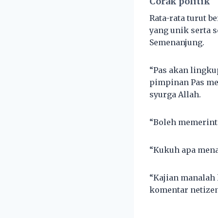
Corak politik
Rata-rata turut 
yang unik serta 
Semenanjung.
“Pas akan lingk
pimpinan Pas me
syurga Allah.
“Boleh memerinta
“Kukuh apa menan
“Kajian manalah 
komentar netizen