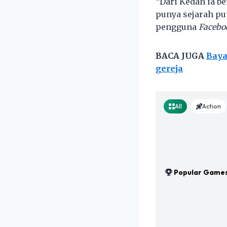
“Dari Kedah ia b
punya sejarah pu
pengguna
Facebo
BACA JUGA
Baya
gereja