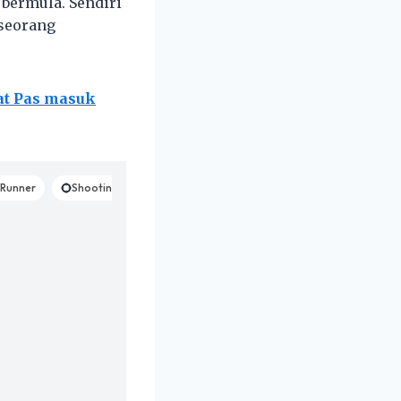
 bermula. Sendiri
 seorang
hat Pas masuk