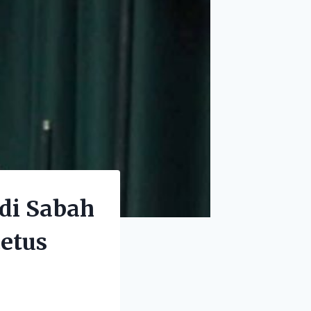
 di Sabah
etus