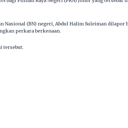
BN bagi Pilihan Raya Negeri (PRN) Johor yang tersebar d
an Nasional (BN) negeri, Abdul Halim Suleiman dilapor 
gkan perkara berkenaan.
i tersebut.