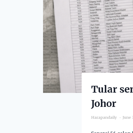
Tular se
Johor
Harapandaily
June 