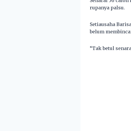
Senarai 56 calon 
rupanya palsu.
Setiausaha Baris
belum membincan
“Tak betul senara