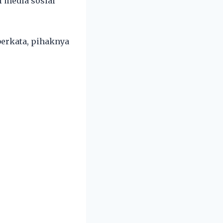
i media sosial
berkata, pihaknya