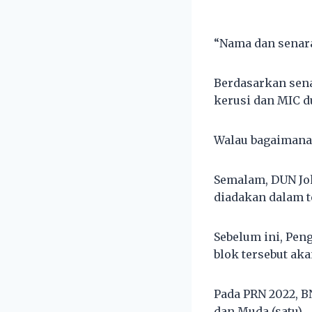
“Nama dan senara
Berdasarkan sena
kerusi dan MIC d
Walau bagaimanap
Semalam, DUN Joh
diadakan dalam t
Sebelum ini, Pen
blok tersebut ak
Pada PRN 2022, B
dan Muda (satu).