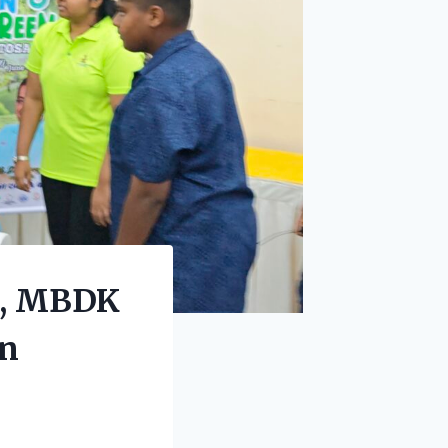
r, MBDK
an