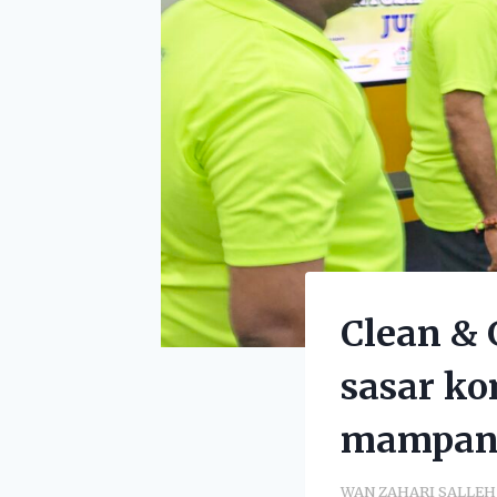
Clean & 
sasar ko
mampan
WAN ZAHARI SALLEH