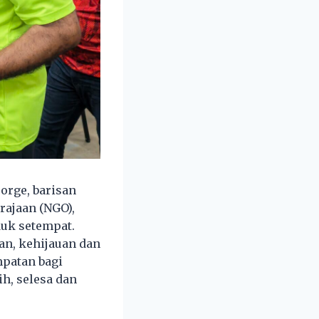
orge, barisan
ajaan (NGO),
uk setempat.
n, kehijauan dan
mpatan bagi
h, selesa dan