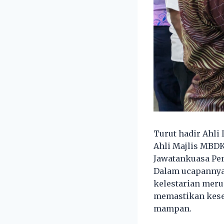
Turut hadir Ahli
Ahli Majlis MBDK
Jawatankuasa Pen
Dalam ucapannya
kelestarian meru
memastikan kesej
mampan.