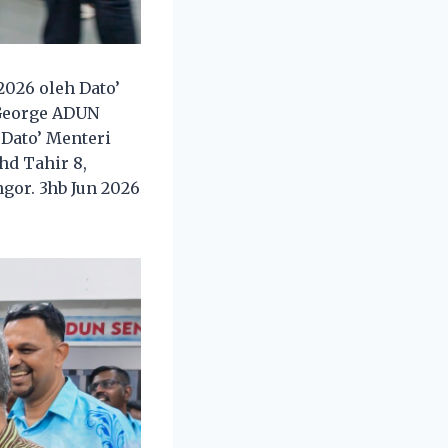
026 oleh Dato’
 George ADUN
Dato’ Menteri
hd Tahir 8,
ngor. 3hb Jun 2026