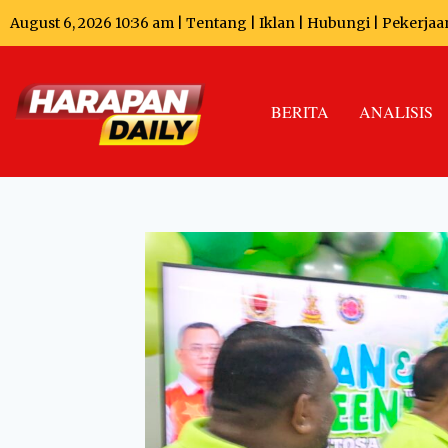
August 6, 2026 10:36 am |
Tentang
|
Iklan
|
Hubungi
|
Pekerjaa
BERITA
ANALISIS