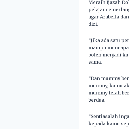
Meraih Ijazah Do
pelajar cemerlan
agar Arabella da
diri.
“Jika ada satu p
mampu mencapai 
boleh menjadi kua
sama.
“Dan mummy berha
mummy, kamu aka
mummy telah beru
berdua.
“Sentiasalah in
kepada kamu sepe