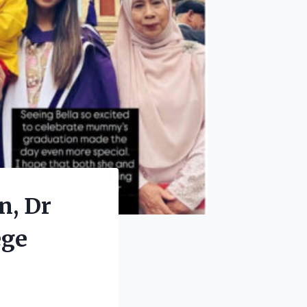
n, Dr
ege