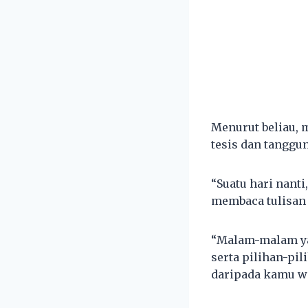
Menurut beliau, 
tesis dan tanggu
“Suatu hari nant
membaca tulisan
“Malam-malam yang
serta pilihan-p
daripada kamu wa