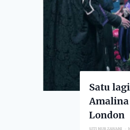
Satu la
Amalina 
London
SITI NUR ZAWANI
J