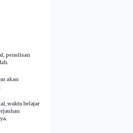
al, penulisan
dah.
amu akan
.
al, waktu belajar
erjauhan
ya.