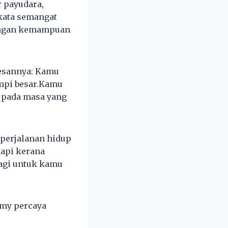
r payudara,
-kata semangat
dengan kemampuan
pesannya: Kamu
mpi besar.Kamu
n pada masa yang
perjalanan hidup
api kerana
lagi untuk kamu
mmy percaya