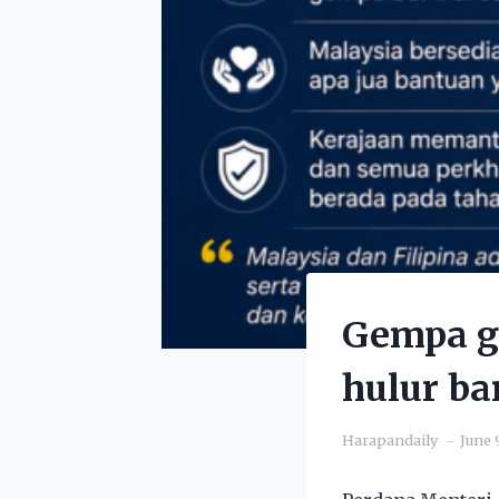
Gempa ge
hulur b
Harapandaily
June 