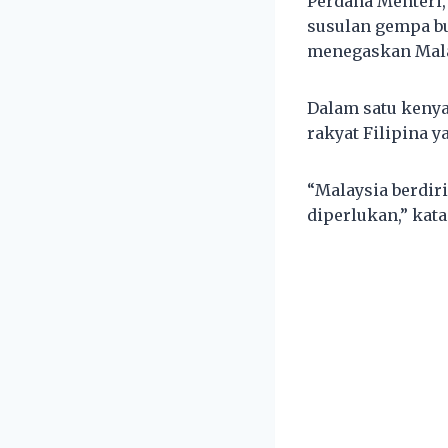
Perdana Menteri
susulan gempa bu
menegaskan Mala
Dalam satu kenya
rakyat Filipina y
“Malaysia berdir
diperlukan,” kata