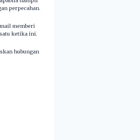
 apabila hampir
ngan perpecahan.
Ismail memberi
atu ketika ini.
tuskan hubungan