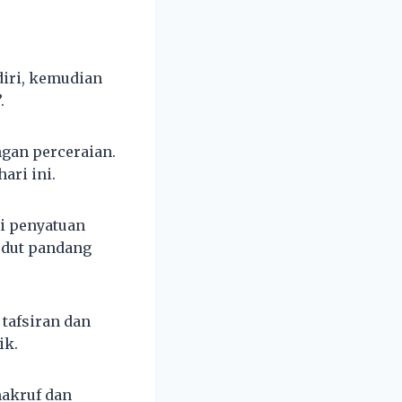
diri, kemudian
.
ngan perceraian.
ari ini.
mi penyatuan
udut pandang
tafsiran dan
ik.
makruf dan