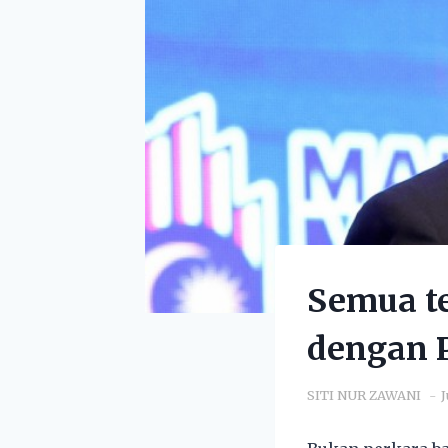
Semua te
dengan P
SITI NUR ZAWANI
J