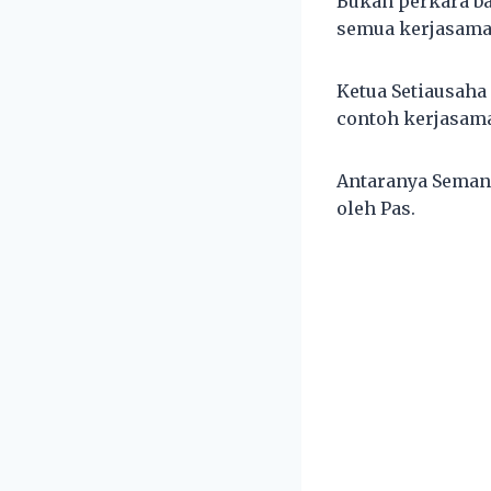
Bukan perkara ba
semua kerjasama 
Ketua Setiausaha
contoh kerjasama
Antaranya Semang
oleh Pas.