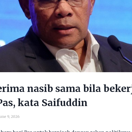
rima nasib sama bila beke
as, kata Saifuddin
une 9, 2026