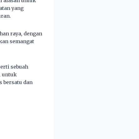
i alasan untuk
atan yang
ran.
han raya, dengan
skan semangat
erti sebuah
i untuk
s bersatu dan