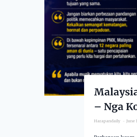
Malaysia
– Nga K
Harapandaily
June 