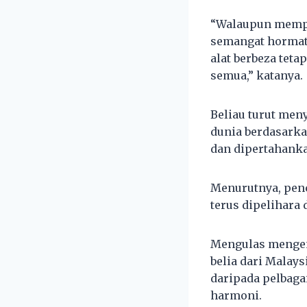
“Walaupun mempu
semangat hormat
alat berbeza tet
semua,” katanya.
Beliau turut men
dunia berdasarka
dan dipertahank
Menurutnya, pen
terus dipelihara
Mengulas mengen
belia dari Malay
daripada pelbaga
harmoni.