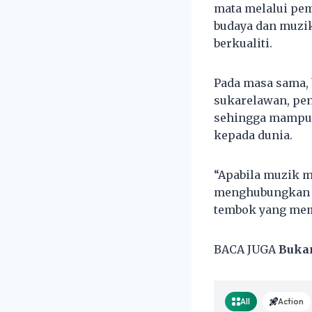
mata melalui pem
budaya dan muzi
berkualiti.
Pada masa sama,
sukarelawan, pen
sehingga mampu 
kepada dunia.
“Apabila muzik 
menghubungkan m
tembok yang memi
BACA JUGA
Bukan