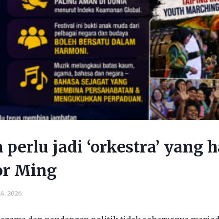
 perlu jadi ‘orkestra’ yang
or Ming
14, 2026