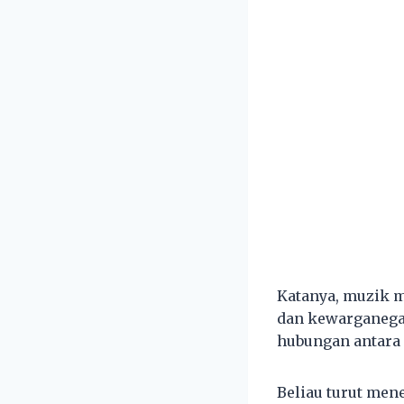
Katanya, muzik m
dan kewarganega
hubungan antara
Beliau turut men