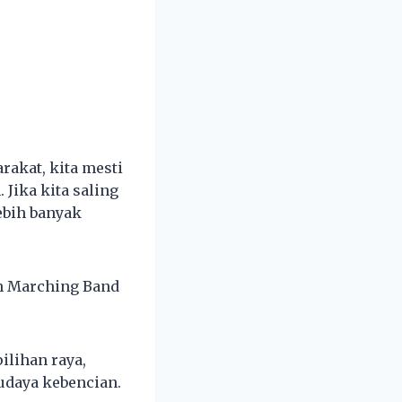
akat, kita mesti
Jika kita saling
ebih banyak
th Marching Band
lihan raya,
udaya kebencian.