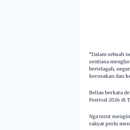
“Dalam sebuah ne
sentiasa menghor
bertelagah, nega
kerosakan dan ke
Beliau berkata d
Festival 2026 di T
Nga turut mengin
rakyat perlu me