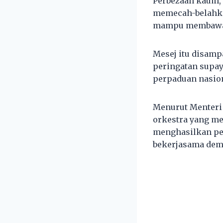
Perbezaan kaum, 
memecah-belahkan
mampu membawa M
Mesej itu disam
peringatan supay
perpaduan nasion
Menurut Menteri
orkestra yang me
menghasilkan per
bekerjasama dem