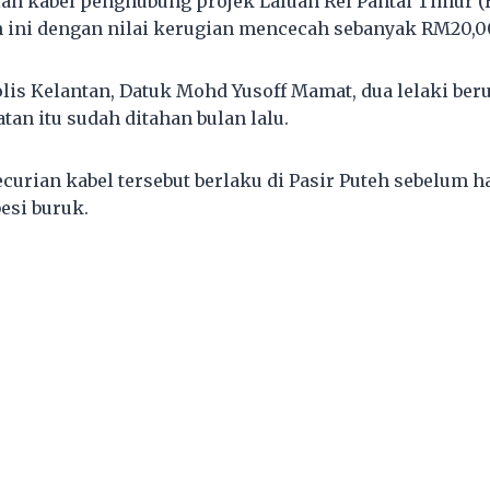
an kabel penghubung projek Laluan Rel Pantai Timur 
n ini dengan nilai kerugian mencecah sebanyak RM20,0
lis Kelantan, Datuk Mohd Yusoff Mamat, dua lelaki ber
an itu sudah ditahan bulan lalu.
ecurian kabel tersebut berlaku di Pasir Puteh sebelum ha
besi buruk.