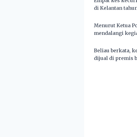
Empat kes kecuri
di Kelantan tahu
Menurut Ketua Po
mendalangi kegiat
Beliau berkata, k
dijual di premis 