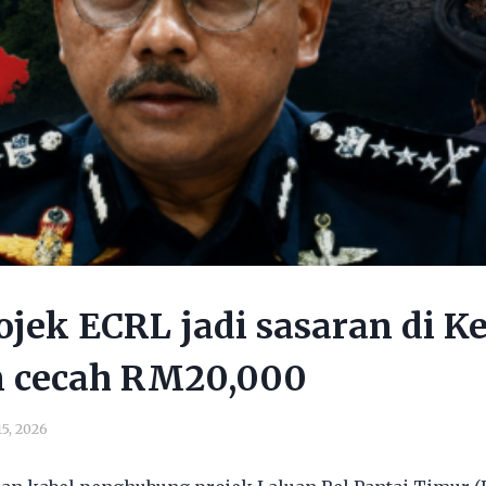
ojek ECRL jadi sasaran di K
n cecah RM20,000
15, 2026