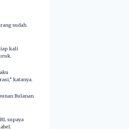
arang sudah
iap kali
uruk.
laku
asi,” katanya.
mpunan Bulanan
CRL supaya
abel.