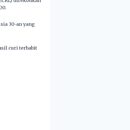
(ECRL) direkodkan
00.
usia 30-an yang
sil curi terbabit