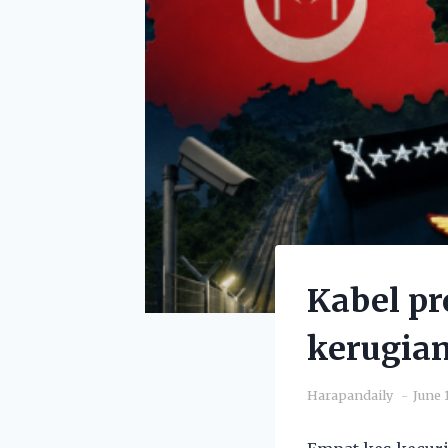
Kabel pr
kerugia
Harapandaily
June 