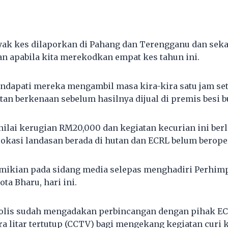
yak kes dilaporkan di Pahang dan Terengganu dan sek
n apabila kita merekodkan empat kes tahun ini.
endapati mereka mengambil masa kira-kira satu jam set
an berkenaan sebelum hasilnya dijual di premis besi b
nilai kerugian RM20,000 dan kegiatan kecurian ini ber
asi landasan berada di hutan dan ECRL belum beroper
demikian pada sidang media selepas menghadiri Perhi
ota Bharu, hari ini.
polis sudah mengadakan perbincangan dengan pihak E
litar tertutup (CCTV) bagi mengekang kegiatan curi k