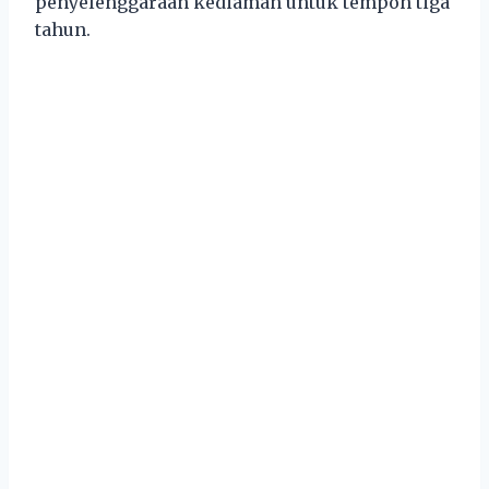
penyelenggaraan kediaman untuk tempoh tiga
tahun.