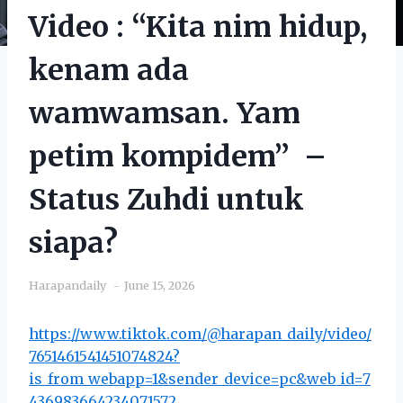
Video : “Kita nim hidup,
kenam ada
wamwamsan. Yam
petim kompidem” –
Status Zuhdi untuk
siapa?
Harapandaily
June 15, 2026
https://www.tiktok.com/@harapan_daily/video/
7651461541451074824?
is_from_webapp=1&sender_device=pc&web_id=7
436983664234071572