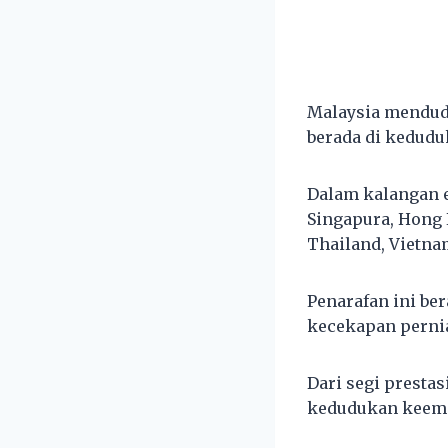
Malaysia mendudu
berada di kedudu
Dalam kalangan e
Singapura, Hong 
Thailand, Vietna
Penarafan ini be
kecekapan pernia
Dari segi presta
kedudukan keempa