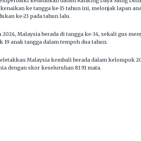
memperbaiki kedudukan dalam Ranking Daya Saing Dun
 kenaikan ke tangga ke-15 tahun ini, melonjak lapan an
ukan ke-23 pada tahun lalu.
 2024, Malaysia berada di tangga ke-34, sekali gus me
k 19 anak tangga dalam tempoh dua tahun.
meletakkan Malaysia kembali berada dalam kelompok 2
nia dengan skor keseluruhan 81.91 mata.