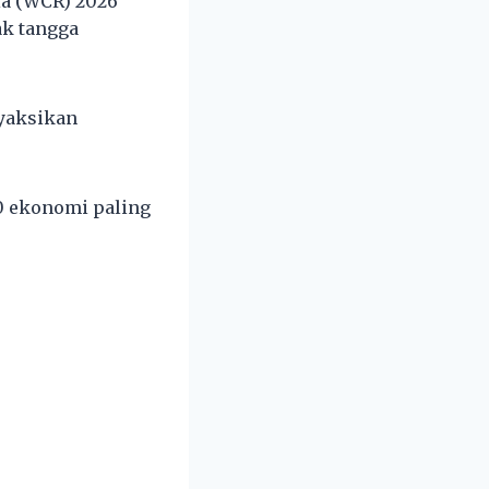
ia (WCR) 2026
ak tangga
nyaksikan
0 ekonomi paling