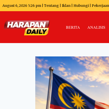
August 6, 2026 5:26 pm |
Tentang
|
Iklan
|
Hubungi
|
Pekerjaa
BERITA
ANALISIS