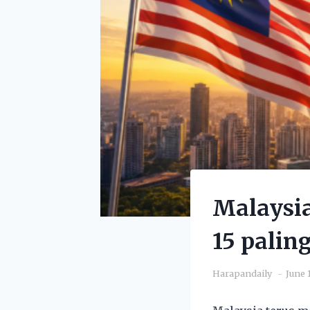
Malaysia
15 palin
Harapandaily
June 