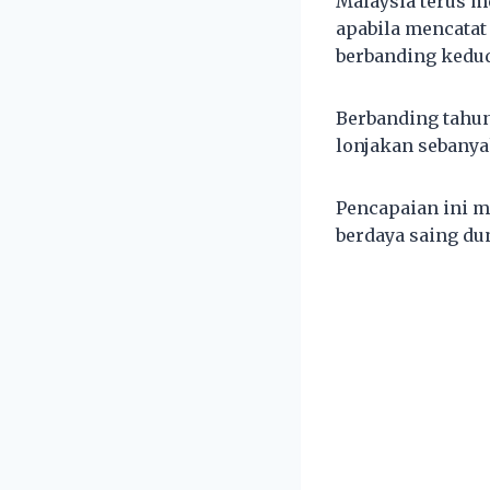
Malaysia terus 
apabila mencatat
berbanding kedud
Berbanding tahun
lonjakan sebanya
Pencapaian ini 
berdaya saing du