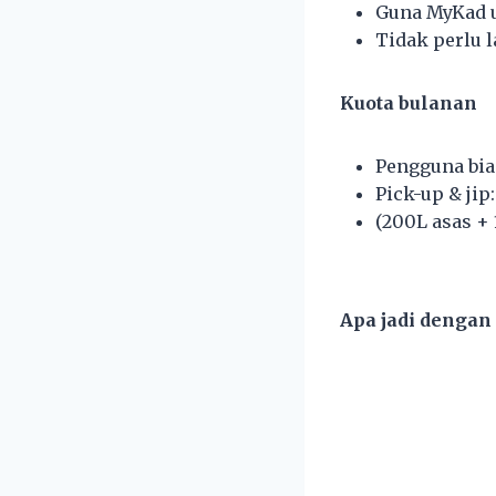
Guna MyKad 
Tidak perlu 
Kuota bulanan
Pengguna bias
Pick-up & jip:
(200L asas +
Apa jadi dengan