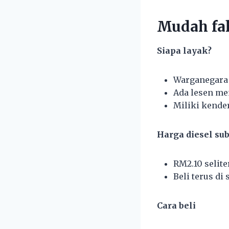
Mudah fah
Siapa layak?
Warganegara
Ada lesen m
Miliki kende
Harga diesel sub
RM2.10 selite
Beli terus di
Cara beli