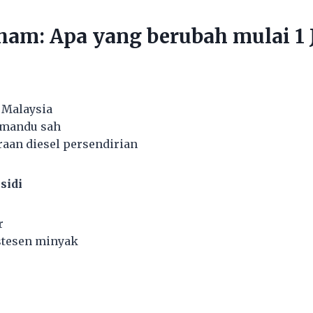
am: Apa yang berubah mulai 1 J
 Malaysia
emandu sah
raan diesel persendirian
sidi
r
 stesen minyak