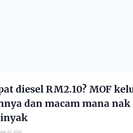
pat diesel RM2.10? MOF kel
annya dan macam mana nak 
minyak
une 22, 2026