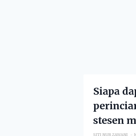
Siapa da
perinci
stesen 
SITI NUR ZAWANI
J