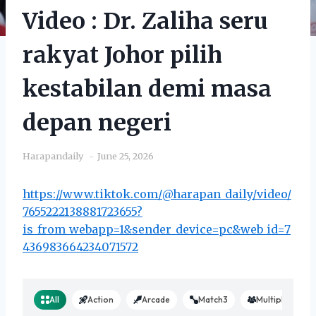
Video : Dr. Zaliha seru
rakyat Johor pilih
kestabilan demi masa
depan negeri
Harapandaily
June 25, 2026
https://www.tiktok.com/@harapan_daily/video/
7655222138881723655?
is_from_webapp=1&sender_device=pc&web_id=7
436983664234071572