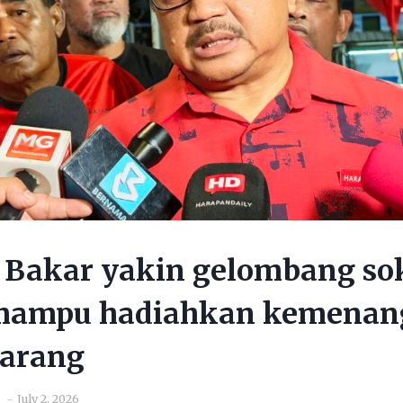
 Bakar yakin gelombang s
mampu hadiahkan kemenan
garang
July 2, 2026