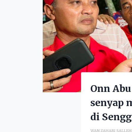
Onn Abu
senyap 
di Seng
WAN ZAHARI SALLEH