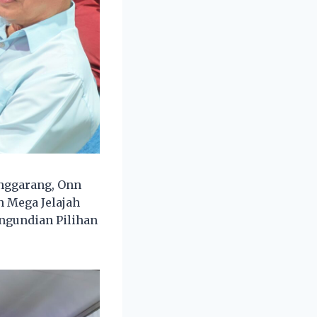
enggarang, Onn
h Mega Jelajah
engundian Pilihan