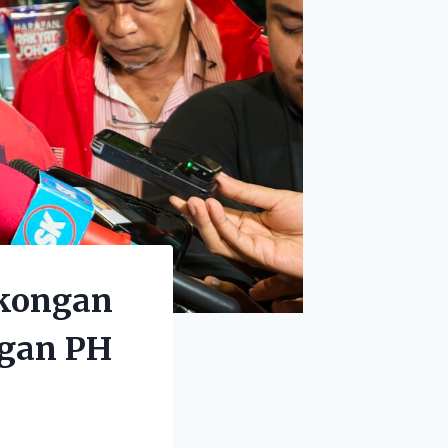
okongan
gan PH