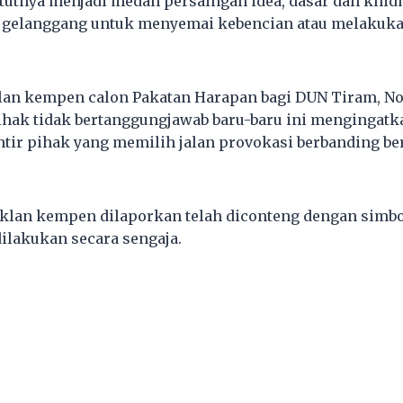
atutnya menjadi medan persaingan idea, dasar dan khi
a gelanggang untuk menyemai kebencian atau melakuka
lan kempen calon Pakatan Harapan bagi DUN Tiram, Nor
ihak tidak bertanggungjawab baru-baru ini mengingatk
ntir pihak yang memilih jalan provokasi berbanding be
klan kempen dilaporkan telah diconteng dengan simbo
dilakukan secara sengaja.