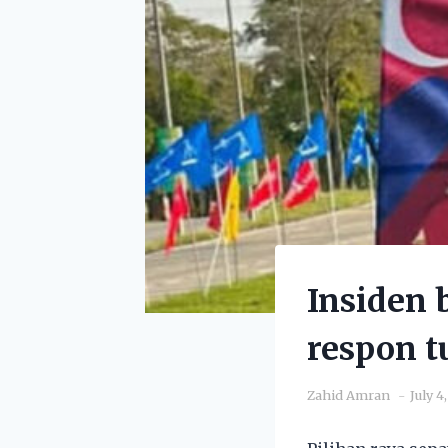
Insiden 
respon t
Zahid Amran
July 4