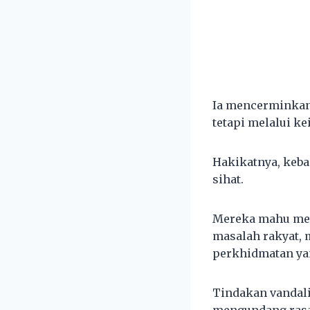
Ia mencerminkan 
tetapi melalui k
Hakikatnya, keba
sihat.
Mereka mahu mel
masalah rakyat,
perkhidmatan ya
Tindakan vandal
mengundang rasa 