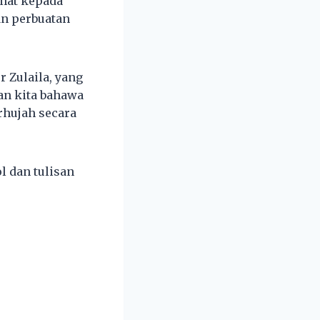
dmat kepada
n perbuatan
 Zulaila, yang
an kita bahawa
rhujah secara
l dan tulisan