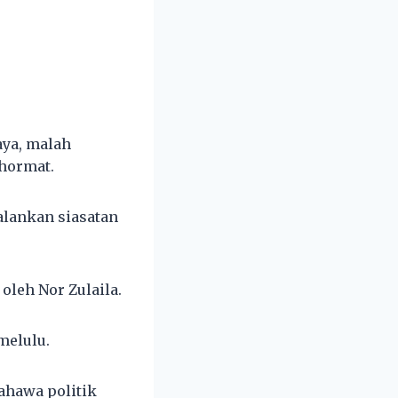
aya, malah
hormat.
alankan siasatan
oleh Nor Zulaila.
melulu.
ahawa politik