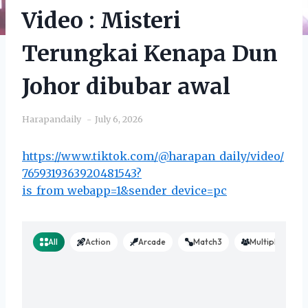
Video : Misteri
Terungkai Kenapa Dun
Johor dibubar awal
Harapandaily
July 6, 2026
https://www.tiktok.com/@harapan_daily/video/
7659319363920481543?
is_from_webapp=1&sender_device=pc