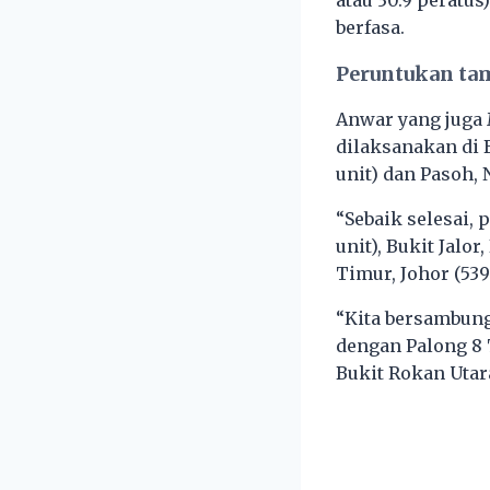
atau 30.9 peratu
berfasa.
Peruntukan ta
Anwar yang juga 
dilaksanakan di 
unit) dan Pasoh, 
“Sebaik selesai, 
unit), Bukit Jalo
Timur, Johor (539 
“Kita bersambung
dengan Palong 8 
Bukit Rokan Utara