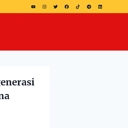
enerasi
ina