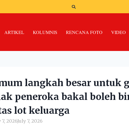
ARTIKEL
KOLUMNIS
RENCANA FOTO
VIDEO
mum langkah besar untuk g
nak peneroka bakal boleh b
as lot keluarga
y 7, 2026
July 7, 2026