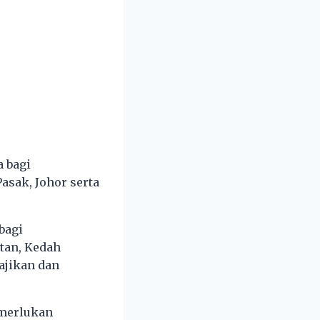
 bagi
asak, Johor serta
bagi
atan, Kedah
bajikan dan
emerlukan