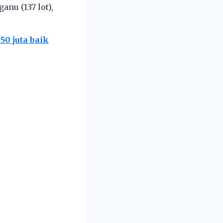
anu (137 lot),
0 juta baik