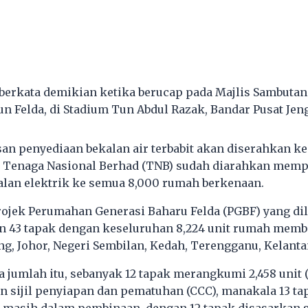
berkata demikian ketika berucap pada Majlis Sambutan
n Felda, di Stadium Tun Abdul Razak, Bandar Pusat Jengk
an penyediaan bekalan air terbabit akan diserahkan k
a Tenaga Nasional Berhad (TNB) sudah diarahkan memp
lan elektrik ke semua 8,000 rumah berkenaan.
projek Perumahan Generasi Baharu Felda (PGBF) yang di
 43 tapak dengan keseluruhan 8,224 unit rumah memb
ng, Johor, Negeri Sembilan, Kedah, Terengganu, Kelanta
a jumlah itu, sebanyak 12 tapak merangkumi 2,458 unit (
n sijil penyiapan dan pematuhan (CCC), manakala 13 tap