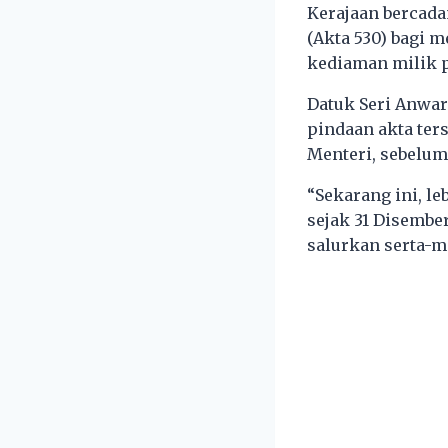
Kerajaan bercad
(Akta 530) bagi 
kediaman milik p
Datuk Seri Anwar
pindaan akta ter
Menteri, sebelum
“Sekarang ini, le
sejak 31 Disembe
salurkan serta-mer