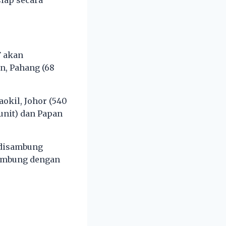
siap secara
F akan
n, Pahang (68
aokil, Johor (540
 unit) dan Papan
n disambung
 sambung dengan