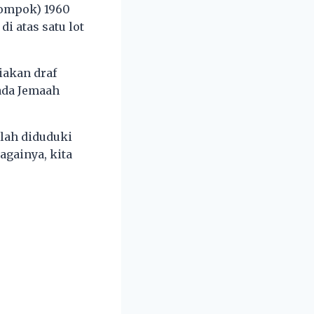
ompok) 1960
i atas satu lot
iakan draf
ada Jemaah
elah diduduki
againya, kita