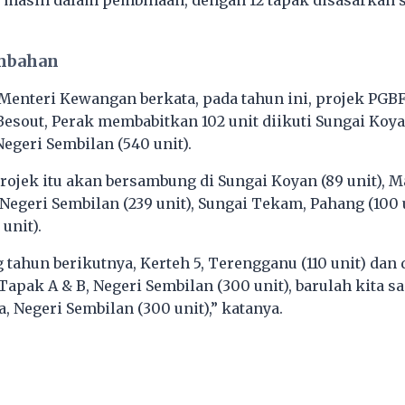
s) masih dalam pembinaan, dengan 12 tapak disasarkan 
mbahan
Menteri Kewangan berkata, pada tahun ini, projek PGB
Besout, Perak membabitkan 102 unit diikuti Sungai Koya
Negeri Sembilan (540 unit).
projek itu akan bersambung di Sungai Koyan (89 unit), M
r, Negeri Sembilan (239 unit), Sungai Tekam, Pahang (100
unit).
 tahun berikutnya, Kerteh 5, Terengganu (110 unit) da
Tapak A & B, Negeri Sembilan (300 unit), barulah kita
, Negeri Sembilan (300 unit),” katanya.