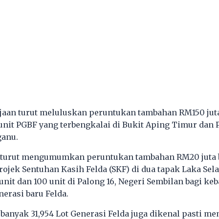
aan turut meluluskan peruntukan tambahan RM150 juta
nit PGBF yang terbengkalai di Bukit Aping Timur dan P
ganu.
ar turut mengumumkan peruntukan tambahan RM20 juta 
ojek Sentuhan Kasih Felda (SKF) di dua tapak Laka Sel
nit dan 100 unit di Palong 16, Negeri Sembilan bagi ke
erasi baru Felda.
ebanyak 31,954 Lot Generasi Felda juga dikenal pasti m