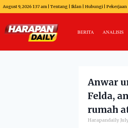
August 9, 2026 1:37 am |
Tentang
|
Iklan
|
Hubungi
|
Pekerjaan
BERITA
ANALISIS
Anwar u
Felda, a
rumah at
Harapandaily
Jul