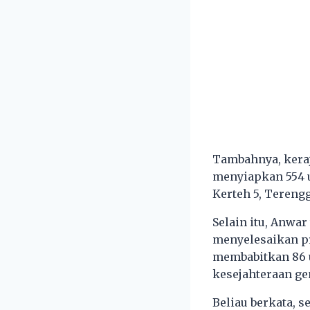
Tambahnya, keraj
menyiapkan 554 u
Kerteh 5, Tereng
Selain itu, Anw
menyelesaikan pr
membabitkan 86 u
kesejahteraan gen
Beliau berkata, s